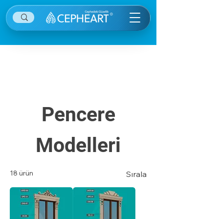
Diğer kategorilere ulaşmak için sağ ekranın
sağ üstünde yer alan menü öğesine tıklayınız.
Pencere
Modelleri
18 ürün
Sırala