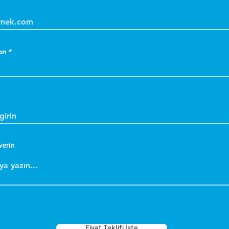
on
verin
Fiyat Teklifi İste