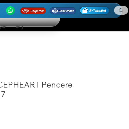
ilik
Blog
CEPHEART Pencere
17