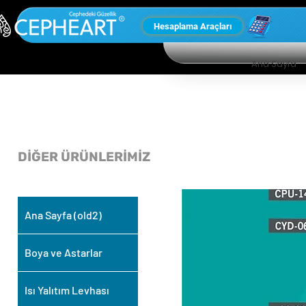
Hesaplama Araçları
Ana Sayfa
DİĞER ÜRÜNLERİMİZ
Ana Sayfa (old2)
Boya ve Astarlar
Isı Yalıtım Levhası