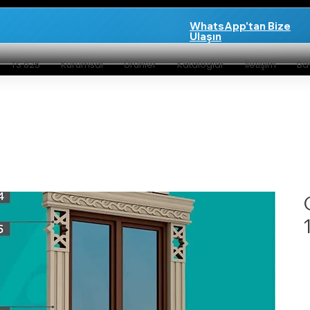
WhatsApp'tan Bize
Ulaşın
TS 825
Kurumsal
Ürünler
Kataloglar
İletişim
Bay