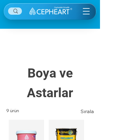
Diğer kategorilere ulaşmak için sağ ekranın
sağ üstünde yer alan menü öğesine tıklayınız.
Boya ve
Astarlar
9 ürün
Sırala