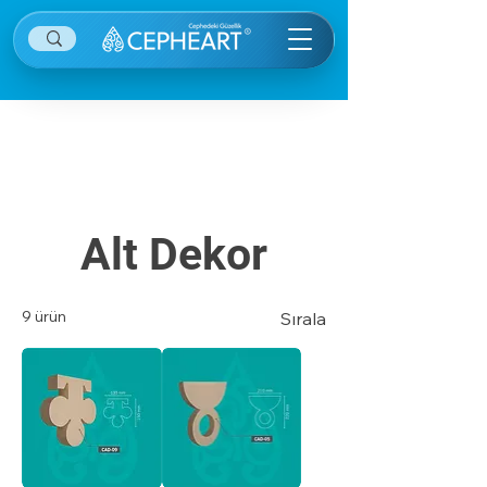
Diğer kategorilere ulaşmak için sağ ekranın
sağ üstünde yer alan menü öğesine tıklayınız.
Alt Dekor
9 ürün
Sırala