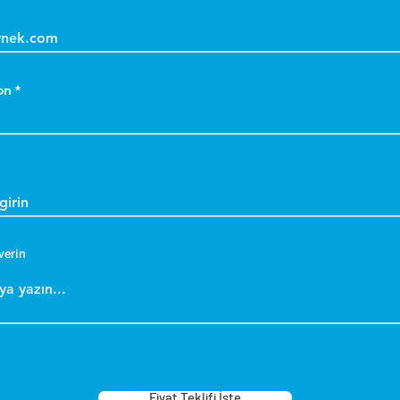
on
verin
Fiyat Teklifi İste