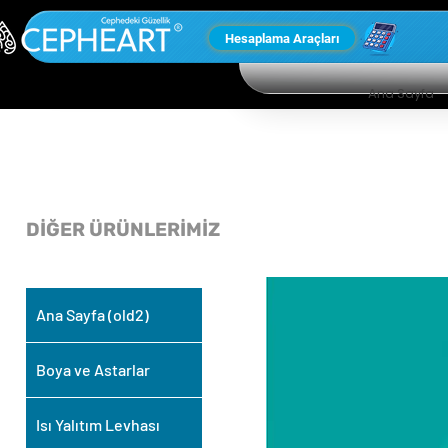
Hesaplama Araçları
Ana Sayfa
DİĞER ÜRÜNLERİMİZ
Ana Sayfa (old2)
Boya ve Astarlar
Isı Yalıtım Levhası