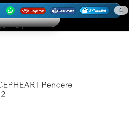
ilik
Blog
CEPHEART Pencere
12