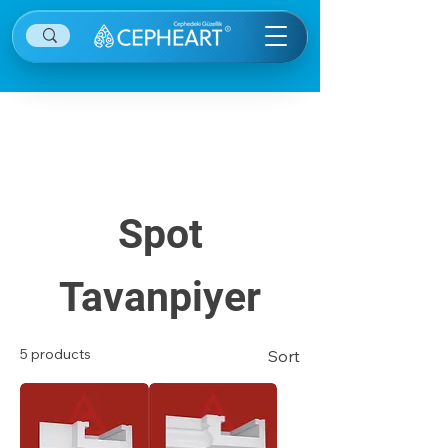
Diğer kategorilere ulaşmak için sağ ekranın
sağ üstünde yer alan menü öğesine tıklayınız.
Spot
Tavanpiyer
5 products
Sort