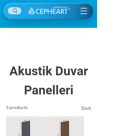
Diğer kategorilere ulaşmak için sağ ekranın
sağ üstünde yer alan menü öğesine tıklayınız.
Akustik Duvar
Panelleri
3 products
Sort