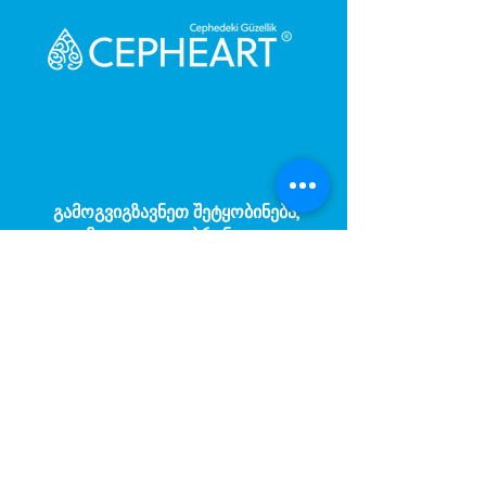
გამოგვიგზავნეთ შეტყობინება,
მოდით დაგიბრუნდეთ
დაუყოვნებლივ.
შენი მესიჯი
ტელეფონის ნომერი
Gönder