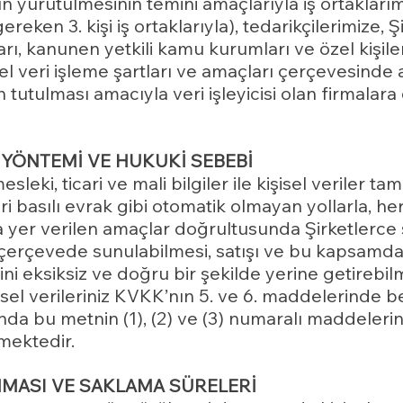
nın yürütülmesinin temini amaçlarıyla iş ortakları
ereken 3. kişi iş ortaklarıyla), tedarikçilerimize, Ş
akları, kanunen yetkili kamu kurumları ve özel kişi
el veri işleme şartları ve amaçları çerçevesinde 
nın tutulması amacıyla veri işleyicisi olan firmalar
 YÖNTEMİ VE HUKUKİ SEBEBİ
i, mesleki, ticari ve mali bilgiler ile kişisel veril
 basılı evrak gibi otomatik olmayan yollarla, her 
a yer verilen amaçlar doğrultusunda Şirketler
 çerçevede sunulabilmesi, satışı ve bu kapsamda
 eksiksiz ve doğru bir şekilde yerine getirebilmes
el verileriniz KVKK’nın 5. ve 6. maddelerinde beli
nda bu metnin (1), (2) ve (3) numaralı maddelerin
lmektedir.
NMASI VE SAKLAMA SÜRELERİ