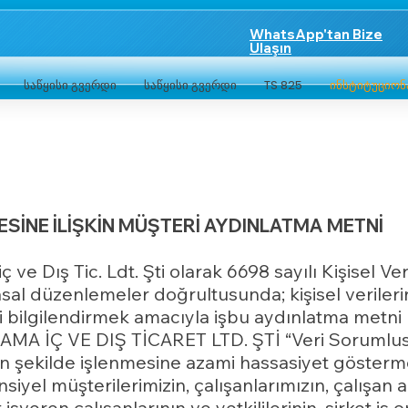
WhatsApp'tan Bize
Ulaşın
საწყისი გვერდი
საწყისი გვერდი
TS 825
ინსტიტუციო
ESİNE İLİŞKİN MÜŞTERİ AYDINLATMA METNİ
 ve Dış Tic. Ldt. Şti olarak 6698 sayılı Kişisel 
yasal düzenlemeler doğrultusunda; kişisel veriler
zi bilgilendirmek amacıyla işbu aydınlatma metni 
İÇ VE DIŞ TİCARET LTD. ŞTİ “Veri Sorumlusu” ol
şekilde işlenmesine azami hassasiyet göstermekt
siyel müşterilerimizin, çalışanlarımızın, çalışan 
 işveren çalışanlarının ve yetkililerinin, şirket iş o