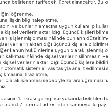
unca belirlenen tarifedeki ücret alınacaktır. Bu ka
ediğini öğrenme,
una ilişkin bilgi talep etme,
amacını ve bunların amacına uygun kullanılıp kull
 kişisel verilerin aktarıldığı üçüncü kişileri bilme
a yanlış işlenmiş olması hâlinde bunların düzeltil
el verilerin aktarıldığı üçüncü kişilere bildirilm
i diğer kanun hükümlerine uygun olarak işlenmiş 
 kalkması hâlinde kişisel verilerin silinmesini 
şisel verilerin aktarıldığı üçüncü kişilere bildir
n otomatik sistemler vasıtasıyla analiz edilmesi su
çıkmasına itiraz etme,
kırı olarak işlenmesi sebebiyle zarara uğraması h
iz.
esinin 1. fıkrası gereğince yukarıda belirtilen hak
art.com.tr/ internet adresinden kamuoyu ile pay