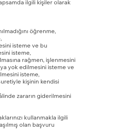
psamda ilgili kişiler olarak
anılmadığını öğrenme,
,
mesini isteme ve bu
esini isteme,
olmasına rağmen, işlenmesini
veya yok edilmesini isteme ve
ilmesini isteme,
retiyle kişinin kendisi
âlinde zararın giderilmesini
larınızı kullanmakla ilgili
laşılmış olan başvuru