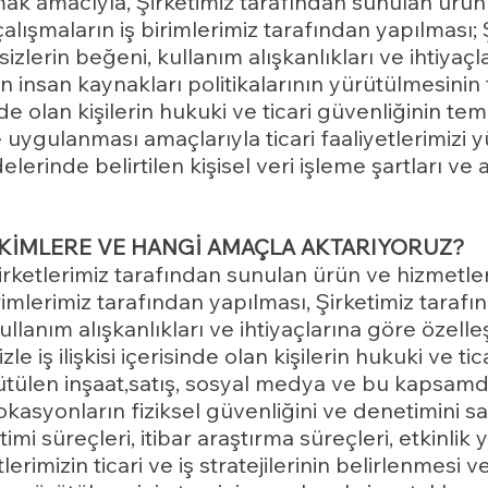
k amacıyla, Şirketimiz tarafından sunulan ürün 
alışmaların iş birimlerimiz tarafından yapılması; 
zlerin beğeni, kullanım alışkanlıkları ve ihtiyaçl
in insan kaynakları politikalarının yürütülmesinin 
sinde olan kişilerin hukuki ve ticari güvenliğinin temi
 ve uygulanması amaçlarıyla ticari faaliyetlerimi
lerinde belirtilen kişisel veri işleme şartları ve 
İ KİMLERE VE HANGİ AMAÇLA AKTARIYORUZ?
 Şirketlerimiz tarafından sunulan ürün ve hizmetl
birimlerimiz tarafından yapılması, Şirketimiz tara
ullanım alışkanlıkları ve ihtiyaçlarına göre özelleş
zle iş ilişkisi içerisinde olan kişilerin hukuki ve ti
rütülen inşaat,satış, sosyal medya ve bu kapsamd
lokasyonların fiziksel güvenliğini ve denetimini s
i süreçleri, itibar araştırma süreçleri, etkinlik
tlerimizin ticari ve iş stratejilerinin belirlenmesi