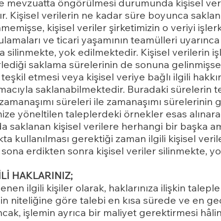
e mevzuatta öngörülmesi durumunda kişisel veriler
 Kişisel verilerin ne kadar süre boyunca saklanm
emişse, kişisel veriler şirketimizin o veriyi işl
ulamaları ve ticari yaşamının teamülleri uyarınca
 silinmekte, yok edilmektedir. Kişisel verilerin 
irlediği saklama sürelerinin de sonuna gelinmişse; 
eşkil etmesi veya kişisel veriye bağlı ilgili hakkı
macıyla saklanabilmektedir. Buradaki sürelerin t
ik zamanaşımı süreleri ile zamanaşımı sürelerin
ize yöneltilen taleplerdeki örnekler esas alınar
a saklanan kişisel verilere herhangi bir başka 
ta kullanılması gerektiği zaman ilgili kişisel ver
ona erdikten sonra kişisel veriler silinmekte, yo
İLİ HAKLARINIZ;
lenen ilgili kişiler olarak, haklarınıza ilişkin talepl
in niteliğine göre talebi en kısa sürede ve en ge
cak, işlemin ayrıca bir maliyet gerektirmesi hâli