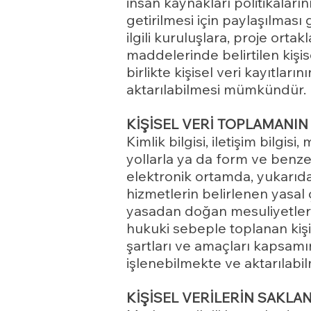
insan kaynakları politikaları
getirilmesi için paylaşılması g
ilgili kuruluşlara, proje ort
maddelerinde belirtilen kişis
birlikte kişisel veri kayıtları
aktarılabilmesi mümkündür.
KİŞİSEL VERİ TOPLAMANIN
Kimlik bilgisi, iletişim bilgis
yollarla ya da form ve benzeri
elektronik ortamda, yukarıd
hizmetlerin belirlenen yasal
yasadan doğan mesuliyetlerini
hukuki sebeple toplanan kişis
şartları ve amaçları kapsamı
işlenebilmekte ve aktarılabi
KİŞİSEL VERİLERİN SAKLA