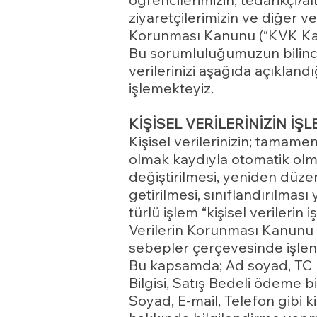
ziyaretçilerimizin ve diğer ver
Korunması Kanunu (“KVK Kan
Bu sorumluluğumuzun bilinciy
verilerinizi aşağıda açıklan
işlemekteyiz.
KİŞİSEL VERİLERİNİZİN İŞ
Kişisel verilerinizin; tamame
olmak kaydıyla otomatik olm
değiştirilmesi, yeniden düzen
getirilmesi, sınıflandırılmas
türlü işlem “kişisel verilerin 
Verilerin Korunması Kanunu 
sebepler çerçevesinde işlen
Bu kapsamda; Ad soyad, TC Kim
Bilgisi, Satış Bedeli ödeme bi
Soyad, E-mail, Telefon gibi k