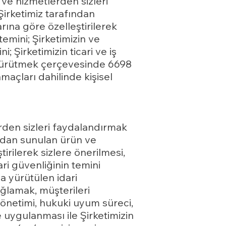
ve hizmetlerden sizleri
Şirketimiz tarafından
arına göre özelleştirilerek
temini; Şirketimizin ve
ni; Şirketimizin ticari ve iş
zi yürütmek çerçevesinde 6698
amaçları dahilinde kişisel
erden sizleri faydalandırmak
fından sunulan ürün ve
tirilerek sizlere önerilmesi,
cari güvenliğinin temini
a yürütülen idari
ağlamak, müşterileri
 yönetimi, hukuki uyum süreci,
 ve uygulanması ile Şirketimizin