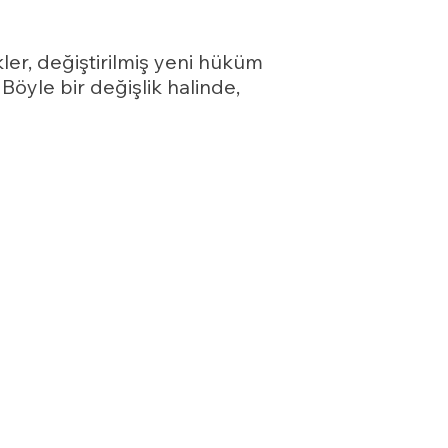
ler, değiştirilmiş yeni hüküm
 Böyle bir değişlik halinde,
tilmesini isteme ve bu
ilmesini isteme,