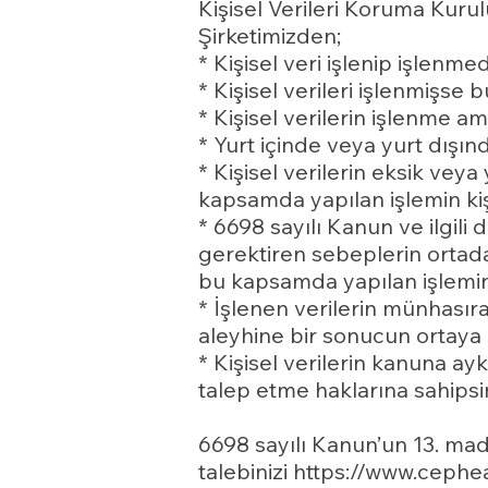
Kişisel Verileri Koruma Kurul
Şirketimizden;
* Kişisel veri işlenip işlenm
* Kişisel verileri işlenmişse b
* Kişisel verilerin işlenme 
* Yurt içinde veya yurt dışında
* Kişisel verilerin eksik vey
kapsamda yapılan işlemin kişis
* 6698 sayılı Kanun ve ilgil
gerektiren sebeplerin ortadan
bu kapsamda yapılan işlemin ki
* İşlenen verilerin münhasıra
aleyhine bir sonucun ortaya 
* Kişisel verilerin kanuna ay
talep etme haklarına sahipsin
6698 sayılı Kanun’un 13. madd
talebinizi https://www.cephe