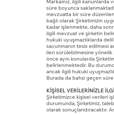
Markamız, ilgili kanunlarda v
süre boyunca saklanmaktadır.
mevzuatta bir süre düzenlenm
bağlı olarak Şirketimizin uyg
kadar işlenmekte, daha sonra
ilgili mevzuat ve şirketin bel
hukuki uyuşmazlıklarda delil t
savunmanın tesis edilmesi a
ileri sürülebilmesine yönel
önce aynı konularda Şirketim
belirlenmektedir. Bu durumd
ancak ilgili hukuki uyuşmazlık
Burada da bahsi geçen süre s
KİŞİSEL VERİLERİNİZLE İLG
Şirketimizce kişisel verileri iş
durumunda, Şirketimiz, taleb
olarak sonuçlandıracaktır. An