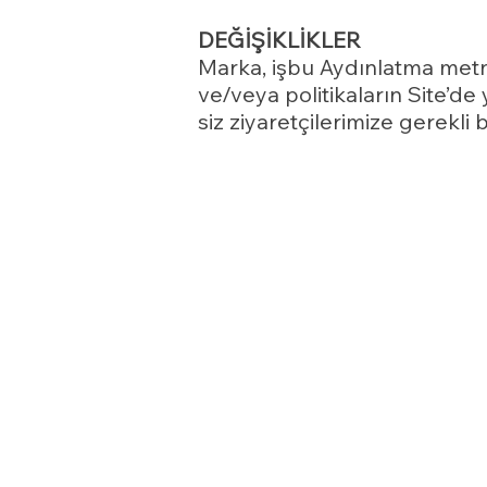
DEĞİŞİKLİKLER
Marka, işbu Aydınlatma metni
ve/veya politikaların Site’de 
siz ziyaretçilerimize gerekli 
* Kişisel verilerin eksik ve
kapsamda yapılan işlemin kiş