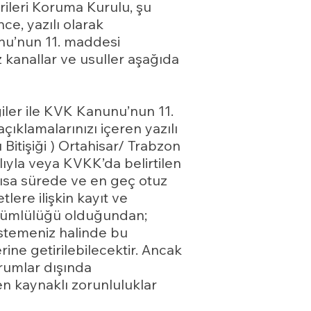
rileri Koruma Kurulu, şu
e, yazılı olarak
nu’nun 11. maddesi
 kanallar ve usuller aşağıda
lgiler ile KVK Kanunu’nun 11.
çıklamalarınızı içeren yazılı
 Bitişiği ) Ortahisar/ Trabzon
nalıyla veya KVKK’da belirtilen
 kısa sürede ve en geç otuz
tlere ilişkin kayıt ve
yükümlülüğü olduğundan;
 istemeniz halinde bu
ine getirilebilecektir. Ancak
urumlar dışında
n kaynaklı zorunluluklar