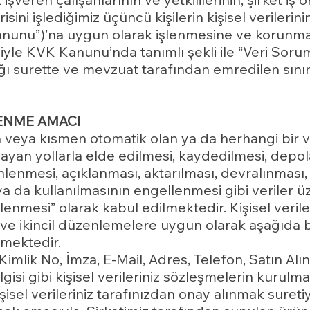
isini işlediğimiz üçüncü kişilerin kişisel verilerini
unu”)’na uygun olarak işlenmesine ve korunma
le KVK Kanunu’nda tanımlı şekli ile “Veri Sorumlu
dığı surette ve mevzuat tarafından emredilen sın
LENME AMACI
n veya kısmen otomatik olan ya da herhangi bir ve
ayan yollarla elde edilmesi, kaydedilmesi, depo
lenmesi, açıklanması, aktarılması, devralınması, 
ı ya da kullanılmasının engellenmesi gibi veriler 
işlenmesi” olarak kabul edilmektedir. Kişisel verile
ve ikincil düzenlemelere uygun olarak aşağıda b
mektedir.
lik No, İmza, E-Mail, Adres, Telefon, Satın Alına
lgisi gibi kişisel verileriniz sözleşmelerin kurulm
işisel verileriniz tarafınızdan onay alınmak suret