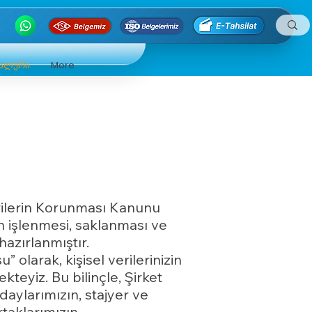
ნალური
More
Verilerin Korunması Kanunu
in işlenmesi, saklanması ve
hazırlanmıştır.
arak, kişisel verilerinizin
eyiz. Bu bilinçle, Şirket
adaylarımızın, stajyer ve
rtaklarımızın,