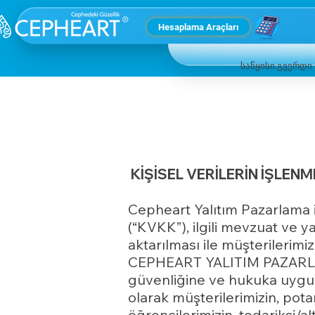
Hesaplama Araçları
საწყისი გვერდი
KİŞİSEL VERİLERİN İŞLENM
Cepheart Yalıtım Pazarlama iç
(“KVKK”), ilgili mevzuat ve 
aktarılması ile müşterilerimi
CEPHEART YALITIM PAZARLAMA 
güvenliğine ve hukuka uygun 
olarak müşterilerimizin, potan
öğrencilerimizin, tedarikçi/alt