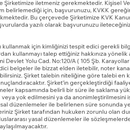
Şirketimize iletmeniz gerekmektedir. Kişisel Ve
 belirlemediği için, başvurunuzu, KVKK gereğinc
rekmektedir. Bu çerçevede Şirketimize KVK Kanu
urularda yazılı olarak başvurunuzu ileteceğiniz
ı kullanmak için kimliğinizi tespit edici gerekli bi
an kullanmayı talep ettiğiniz hakkınıza yönelik a
ni Devlet Yolu Cad. No:120/A ( 105 Şb. Karayolları
edici belgeler ile bizzat elden iletebilir, noter ka
lirsiniz. Şirket talebin niteliğine göre talebi en
uçlandıracaktır. Şirket’in gerçekleştirdiği faaliye
lemeler kapsamında belirli bir süre ile saklama 
sini veya yok edilmesini ya da anonimleştirilmesini
asal düzenlemeler ile belirlenen süre sonunda yer
ileriniz Şirket tarafından hukuken zorunlu olan d
uslararası yasal düzenlemeler ile sözleşmelerde
paylaşılmayacaktır.