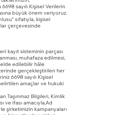
n 6698 sayılı Kişisel Verilerin
sına büyük önem veriyoruz.
su” sıfatıyla, kişisel
ırlar çerçevesinde
ri kayıt sisteminin parçası
lanması, muhafaza edilmesi,
elde edilebilir hâle
üzerinde gerçekleştirilen her
riniz 6698 sayılı Kişisel
elirtilen amaçlar ve hukuki
n Taşınmaz Bilgileri, Kimlik
ası ve ifası amacıyla,Ad
iyle şirketimizin kampanyaları