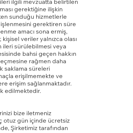
i ilgili mevzuatta belirtilen
ası gerektiğine ilişkin
erken sunduğu hizmetlerle
 işlenmesini gerektiren süre
işlenme amacı sona ermiş,
kişisel veriler yalnızca olası
n ileri sürülebilmesi veya
esisinde bahsi geçen hakkın
in geçmesine rağmen daha
ak saklama süreleri
amaçla erişilmemekte ve
ilere erişim sağlanmaktadır.
k edilmektedir.
erinizi bize iletmeniz
ç otuz gün içinde ücretsiz
nde, Şirketimiz tarafından