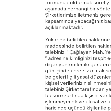
formunu doldurmak suretiyle 
aşamada herhangi bir yöntem
Şirketlerimize iletmeniz ge
kapsamında yapacağınız başv
açıklanmaktadır.
Yukarıda belirtilen haklarınız
maddesinde belirtilen haklard
talebinizi “ Çağlayan Mah. Ye
” adresine kimliğinizi tespit 
diğer yöntemler ile gönderebi
gün içinde ücretsiz olarak son
belgeleri ilgili yasal düzen
kişisel verilerinizin silinme
talebiniz Şirket tarafından y
bu süre zarfında kişisel ver
işlenmeyecek ve ulusal ve ul
haricinde üçüncü kişiler ile 