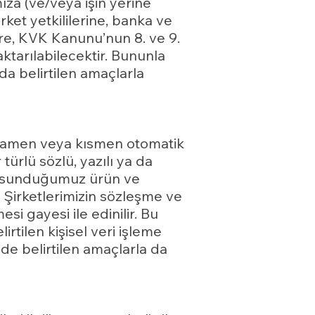
mıza (ve/veya işin yerine
irket yetkililerine, banka ve
lere, KVK Kanunu’nun 8. ve 9.
aktarılabilecektir. Bununla
a da belirtilen amaçlarla
er tamamen veya kısmen otomatik
türlü sözlü, yazılı ya da
ce sunduğumuz ürün ve
 Şirketlerimizin sözleşme ve
i gayesi ile edinilir. Bu
rtilen kişisel veri işleme
de belirtilen amaçlarla da