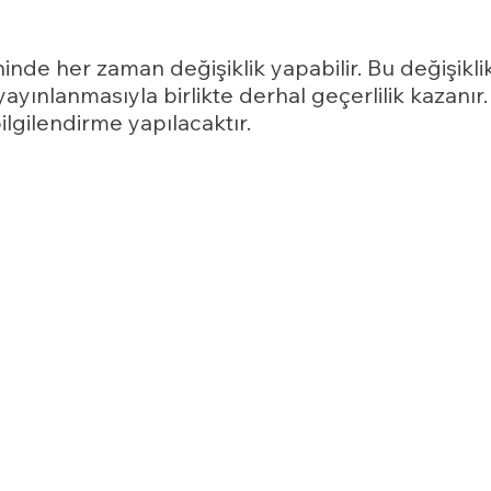
nde her zaman değişiklik yapabilir. Bu değişiklik
yayınlanmasıyla birlikte derhal geçerlilik kazanır.
bilgilendirme yapılacaktır.
ya yanlış işlenmiş olması hâlinde bunların düzel
isel verilerin aktarıldığı üçüncü kişilere bildir