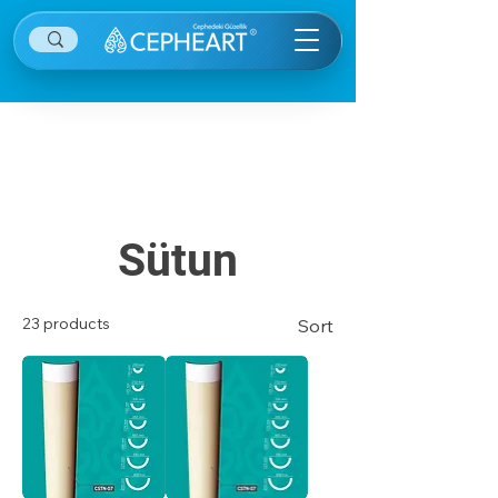
Diğer kategorilere ulaşmak için sağ ekranın
sağ üstünde yer alan menü öğesine tıklayınız.
Sütun
23 products
Sort