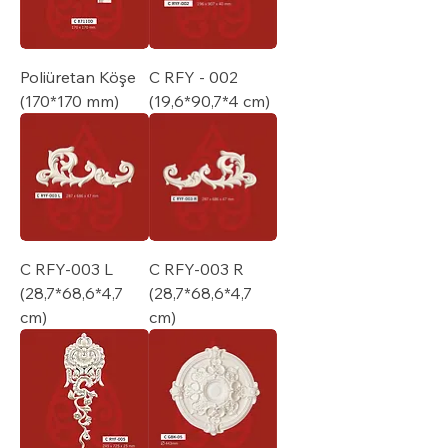
Poliüretan Köşe
C RFY - 002
(170*170 mm)
(19,6*90,7*4 cm)
C RFY-003 L
C RFY-003 R
(28,7*68,6*4,7
(28,7*68,6*4,7
cm)
cm)