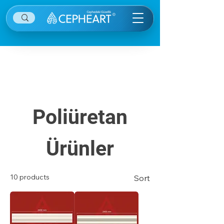
Diğer kategorilere ulaşmak için sağ ekranın
sağ üstünde yer alan menü öğesine tıklayınız.
Poliüretan
Ürünler
10 products
Sort