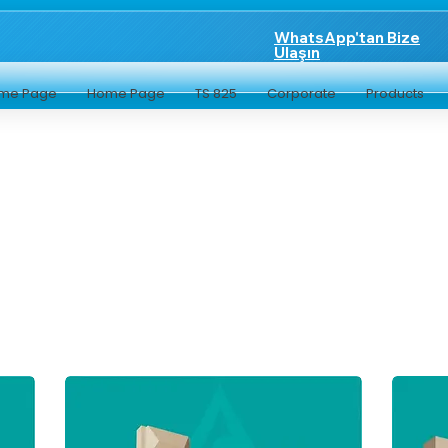
WhatsApp'tan Bize
Ulaşın
me Page
Home Page
TS 825
Corporate
Products