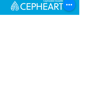
Send Us a Message,
Let Us Get Back To You
Immediately.
Name and Surname
Your Message
Gönder