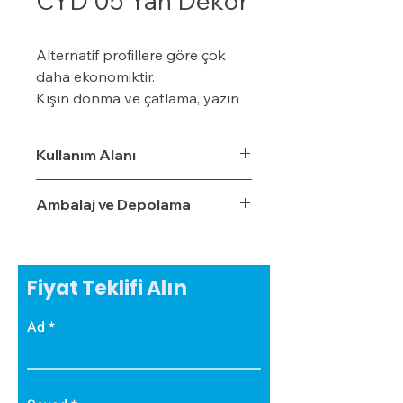
CYD 05 Yan Dekor
Alternatif profillere göre çok
daha ekonomiktir.
Kışın donma ve çatlama, yazın
yumuşama ve sarkma yapmaz.
Yalıtım sistemine tam
Kullanım Alanı
uyumludur.
Çok hızlı ve pratik uygulanabilir.
Ambalaj ve Depolama
Hafiftir, binaya yük getirmez.
Dış koşullara son derece
dayanıklıdır.
Sudan, nemden, dondan ve
Fiyat Teklifi Alın
Güneş ışınlarından etkilenmez.
Ad