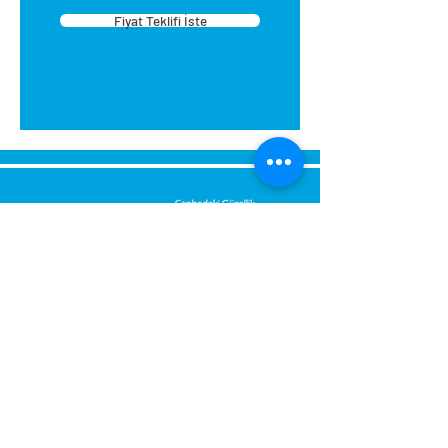
Fiyat Teklifi İste
Bize Mesaj Gönderin,
Size Hemen Geri Dönüş Yapalım.
Mesajınız