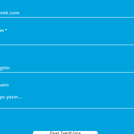
D
a
k
k
on
D
a
k
S
k
m
d
verin
Y
k
g
s
B
b
Fiyat Teklifi İste