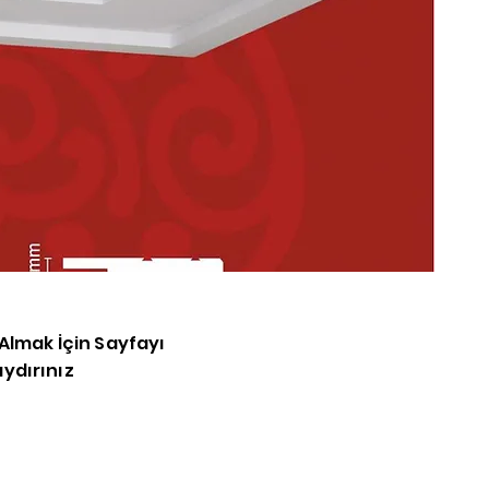
M
v
c
K
y
R
k
Y
k
i Almak İçin Sayfayı
t
ydırınız
k
d
ş
o