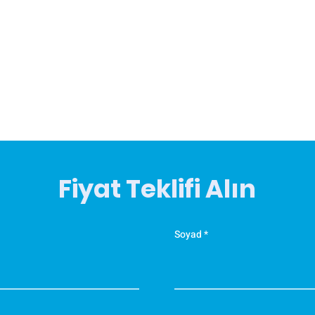
Ö
K
T
y
M
e
t
d
Fiyat Teklifi Alın
K
y
a
Soyad
K
y
a