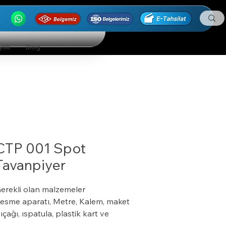
ilik
Blog
CTP 001 Spot
Tavanpiyer
erekli olan malzemeler
esme aparatı, Metre, Kalem, maket
ıçağı, ıspatula, plastik kart ve
erdiven