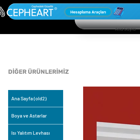
Hesaplama Araçları
Ana Sayfa
DİĞER ÜRÜNLERİMİZ
Ana Sayfa (old2)
Boya ve Astarlar
Isı Yalıtım Levhası