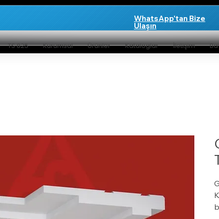
WhatsApp'tan Bize
Ulaşın
TS 825
Kurumsal
Ürünler
Kataloglar
İletişim
Bay
G
K
b
m