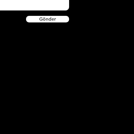
İKKAT: Perdelikleri monte ederek
apıştırıcıyı kartonpiyerin üst ve alt iç
Gönder
arafına sürünüz. Aşağıdan yukarıya
oğru takviyenin üzerine yapıştırın.
bat:
1,2*25 cm
oli İçi Metre:
rünlerimiz yüksek yoğunlukta XPS
ammaddeden CNC tezgahlarda
retilmektedir.