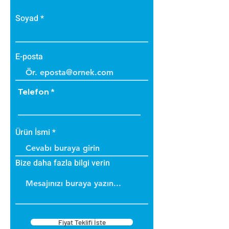
• Bakteri üretmez.
• B1 sınıfı alev yürütmez tiptedir.
Soyad
• Alevi arttırmaz, içinde tutar.
• Dayanıklıdır.
• İç ve dış cephede
E-posta
uygulanabilir.
• Üzerine boya yapılabilir.
Telefon
Ürün İsmi
Bize daha fazla bilgi verin
Fiyat Teklifi İste