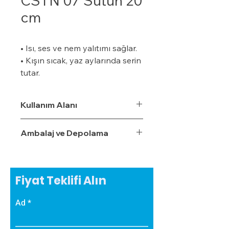
CSTN 07 Sütun 20
cm
• Isı, ses ve nem yalıtımı sağlar.
• Kışın sıcak, yaz aylarında serin
tutar.
• Özel bir zemine ihtiyaç
duymaz.
Kullanım Alanı
• Boyalı veya boyasız tüm
yüzeylere uygulanabilir.
Ambalaj ve Depolama
• Uygulaması kolaydır.
• Su, rutubet ve nem geçirme
oranı %3,5'tur.
• Ekonomiktir.
Fiyat Teklifi Alın
• Zamanla izolasyon özelliğini
yitirmez.
Ad
• Darbe emici özelliğe sahiptir.
• Zehirli gazlar içermez.