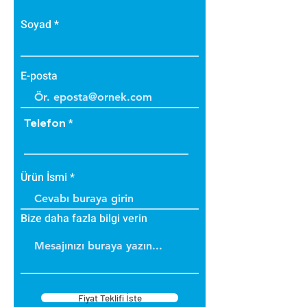
yük binmez.
Yüzeyde kullanılan akrilik
Soyad
sıva elastik yapıda olup son
derece dayanıklıdır.
Kışın donma ve çatlama,
E-posta
yazın yumuşama ve sarkma
yapmaz.
Telefon
Ürün İsmi
Bize daha fazla bilgi verin
Fiyat Teklifi İste