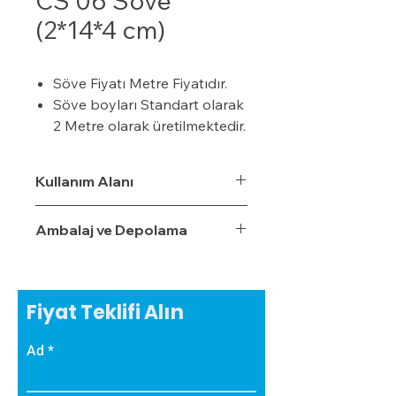
CS 06 Söve
(2*14*4 cm)
Söve Fiyatı Metre Fiyatıdır.
Söve boyları Standart olarak
2 Metre olarak üretilmektedir.
24 Dansite ( kg/m³ ) ısı
yalıtım malzemesi
Kullanım Alanı
Genleştirilmiş Polistiren Sert
Strafor Köpük Üretilmiştir.
Ambalaj ve Depolama
Yalıtım sistemine tam
uyumludur ve özellikle söve
pencere kenarlarında ekstra
ısı yalıtımı sağlar.
Fiyat Teklifi Alın
Nem ve rutubetten
etkilenmez.
Ad
Sövenin Hafif olması
nedeniyle binaya ek olarak