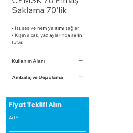
CPMSK 70 Pimaş
Saklama 70'lik
• Isı, ses ve nem yalıtımı sağlar.
• Kışın sıcak, yaz aylarında serin
tutar.
• Özel bir zemine ihtiyaç
duymaz.
Kullanım Alanı
• Boyalı veya boyasız tüm
yüzeylere uygulanabilir.
Ambalaj ve Depolama
• Uygulaması kolaydır.
• Su, rutubet ve nem geçirme
oranı %3,5'tur.
• Ekonomiktir.
Fiyat Teklifi Alın
• Zamanla izolasyon özelliğini
yitirmez.
Ad
• Darbe emici özelliğe sahiptir.
• Zehirli gazlar içermez.