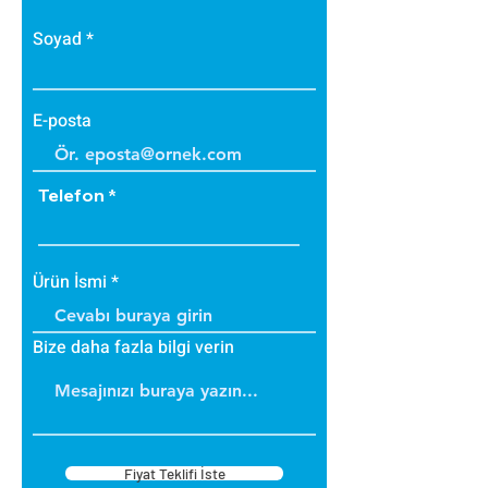
• Bakteri üretmez.
• B1 sınıfı alev yürütmez tiptedir.
Soyad
• Alevi arttırmaz, içinde tutar.
• Dayanıklıdır.
• İç ve dış cephede
E-posta
uygulanabilir.
• Üzerine boya yapılabilir.
Telefon
Ürün İsmi
Bize daha fazla bilgi verin
Fiyat Teklifi İste