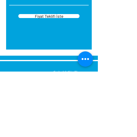
ihtiyaç duyacağınız diğer
malzemeler:
Fiyat Teklifi İste
Eğer duvarınız düz değilse
zımpara ve/veya boya Cetvel,
kurşunkalem, maket bıçağı
Strafor/Kartonpiyer Yapıştırıcısı
Maskeleme Bandı Sprey Akrilik
Boya veya Akrilik Boya ile Fırça
Ürün Kodu:
CPG-504 B.
BUĞDAY
Ebat:
50 cm
Koli İçi:
55 Adet
Bize Mesaj Gönderin,
Size Hemen Geri Dönüş Yapalım.