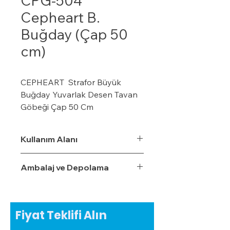
CPG-504
Cepheart B.
Buğday (Çap 50
cm)
CEPHEART Strafor Büyük
Buğday Yuvarlak Desen Tavan
Göbeği Çap 50 Cm
· CEPHEART Strafor
Tavan Göbeği Tavan göbeğini,
Kullanım Alanı
odanızın dekorasyonunu
tamamlamak için
Ambalaj ve Depolama
avize/aydınlatma altında
kullanabilirsiniz.
· Hatta biraz yaratıcılık
ve kendi stilinizi ortaya çıkarmak
Fiyat Teklifi Alın
isterseniz boyayabilirsiniz.