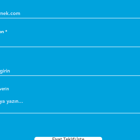
on
verin
Fiyat Teklifi İste