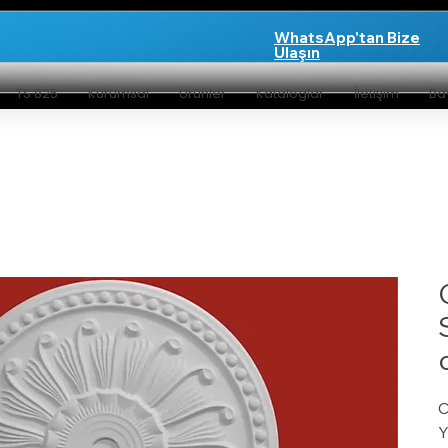
WhatsApp'tan Bize
Ulaşın
TS 825
Kurumsal
Ürünler
Kataloglar
İletişim
Bay
C
Y