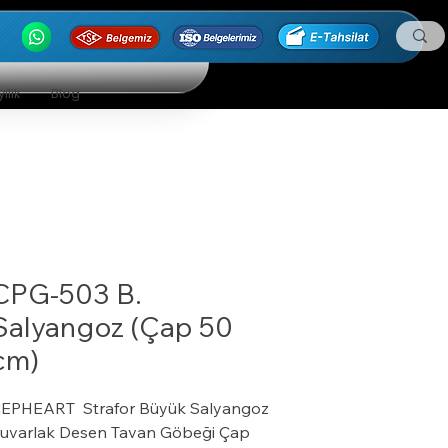
ilik
Blog
CPG-503 B.
Salyangoz (Çap 50
cm)
EPHEART Strafor Büyük Salyangoz
uvarlak Desen Tavan Göbeği Çap