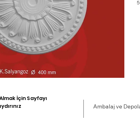
5
G
d
a
k
·
k
i
·
m
P
·
i Almak İçin Sayfayı
a
ydırınız
Ambalaj ve Depo
g
v
m
t
s