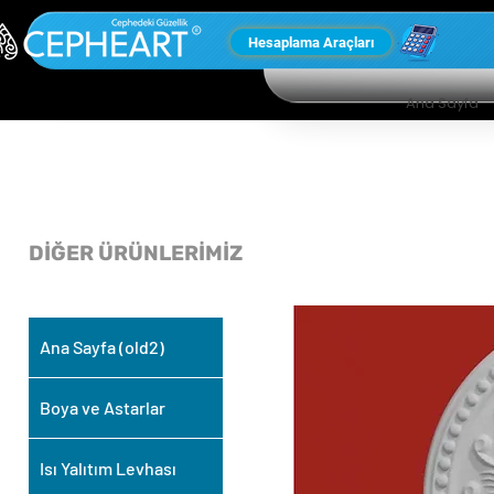
Hesaplama Araçları
Ana Sayfa
DİĞER ÜRÜNLERİMİZ
Ana Sayfa (old2)
Boya ve Astarlar
Isı Yalıtım Levhası