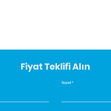
m
·
m
k
z
·
d
E
v
Fiyat Teklifi Alın
m
Y
A
F
Soyad
Ü
E
K