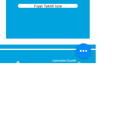
Fiyat Teklifi İste
zımpara ve/veya boya Cetvel,
kurşunkalem, maket bıçağı
Strafor/Kartonpiyer Yapıştırıcısı
Maskeleme Bandı Sprey Akrilik
Boya veya Akrilik Boya ile Fırça
Ürün Kodu:
CPG-408 K.
SEGİZGEN
Ebat:
ÇAP 40 cm
Koli İçi:
67 Adet
Bize Mesaj Gönderin,
Size Hemen Geri Dönüş Yapalım.
Mesajınız