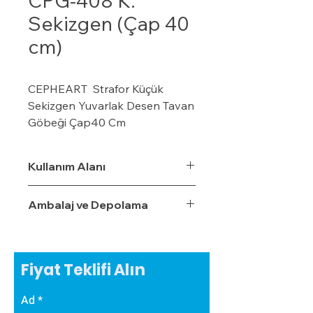
CPG-408 K.
Sekizgen (Çap 40
cm)
CEPHEART Strafor Küçük
Sekizgen Yuvarlak Desen Tavan
Göbeği Çap40 Cm
· CEPHEART Strafor
Tavan Göbeği Tavan göbeğini,
Kullanım Alanı
odanızın dekorasyonunu
tamamlamak için
Ambalaj ve Depolama
avize/aydınlatma altında
kullanabilirsiniz.
· Hatta biraz yaratıcılık
ve kendi stilinizi ortaya çıkarmak
Fiyat Teklifi Alın
isterseniz boyayabilirsiniz.
· Hafif ve boyanabilir bir
Ad
malzeme olan %100 Ekspande