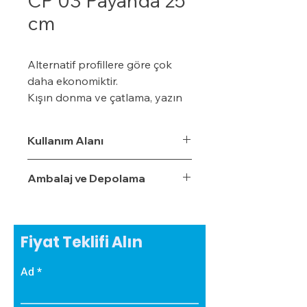
CP 03 Payanda 25
cm
Alternatif profillere göre çok
daha ekonomiktir.
Kışın donma ve çatlama, yazın
yumuşama ve sarkma yapmaz.
Yalıtım sistemine tam
Kullanım Alanı
uyumludur.
Çok hızlı ve pratik uygulanabilir.
Ambalaj ve Depolama
Hafiftir, binaya yük getirmez.
Dış koşullara son derece
dayanıklıdır.
Sudan, nemden, dondan ve
Fiyat Teklifi Alın
Güneş ışınlarından etkilenmez.
Ad