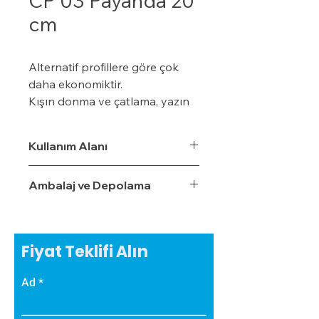
CP 03 Payanda 20
cm
Alternatif profillere göre çok
daha ekonomiktir.
Kışın donma ve çatlama, yazın
yumuşama ve sarkma yapmaz.
Yalıtım sistemine tam
Kullanım Alanı
uyumludur.
Çok hızlı ve pratik uygulanabilir.
Ambalaj ve Depolama
Hafiftir, binaya yük getirmez.
Dış koşullara son derece
dayanıklıdır.
Sudan, nemden, dondan ve
Fiyat Teklifi Alın
Güneş ışınlarından etkilenmez.
Ad