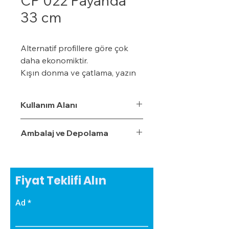
CP 022 Payanda
33 cm
Alternatif profillere göre çok
daha ekonomiktir.
Kışın donma ve çatlama, yazın
yumuşama ve sarkma yapmaz.
Yalıtım sistemine tam
Kullanım Alanı
uyumludur.
Çok hızlı ve pratik uygulanabilir.
Ambalaj ve Depolama
Hafiftir, binaya yük getirmez.
Dış koşullara son derece
dayanıklıdır.
Sudan, nemden, dondan ve
Fiyat Teklifi Alın
Güneş ışınlarından etkilenmez.
Ad