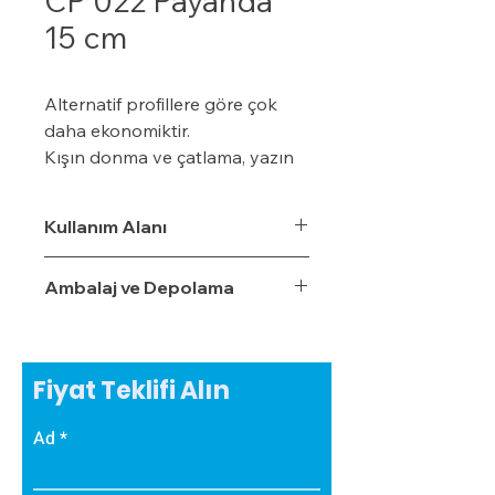
CP 022 Payanda
15 cm
Alternatif profillere göre çok
daha ekonomiktir.
Kışın donma ve çatlama, yazın
yumuşama ve sarkma yapmaz.
Yalıtım sistemine tam
Kullanım Alanı
uyumludur.
Çok hızlı ve pratik uygulanabilir.
Ambalaj ve Depolama
Hafiftir, binaya yük getirmez.
Dış koşullara son derece
dayanıklıdır.
Sudan, nemden, dondan ve
Fiyat Teklifi Alın
Güneş ışınlarından etkilenmez.
Ad