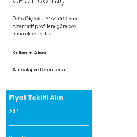
CPÜT 06 Taç
Ürün Ölçüsü=
316*1000 mm.
Alternatif profillere göre çok
daha ekonomiktir.
Kışın donma ve çatlama, yazın
yumuşama ve sarkma yapmaz.
Kullanım Alanı
Yalıtım sistemine tam
uyumludur.
Ambalaj ve Depolama
Çok hızlı ve pratik uygulanabilir.
Hafiftir, binaya yük getirmez.
Dış koşullara son derece
dayanıklıdır.
Fiyat Teklifi Alın
Sudan, nemden, dondan ve
Güneş ışınlarından etkilenmez.
Ad