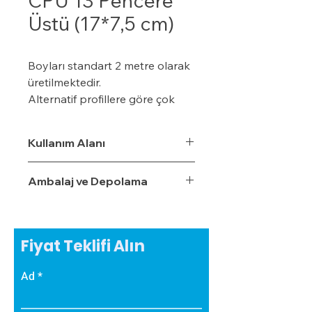
CPÜ 13 Pencere
Üstü (17*7,5 cm)
Boyları standart 2 metre olarak
üretilmektedir.
Alternatif profillere göre çok
daha ekonomiktir.
Kışın donma ve çatlama, yazın
Kullanım Alanı
yumuşama ve sarkma yapmaz.
Yalıtım sistemine tam
Ambalaj ve Depolama
uyumludur.
Çok hızlı ve pratik uygulanabilir.
Hafiftir, binaya yük getirmez.
Dış koşullara son derece
Fiyat Teklifi Alın
dayanıklıdır.
Sudan, nemden, dondan ve
Ad
Güneş ışınlarından etkilenmez