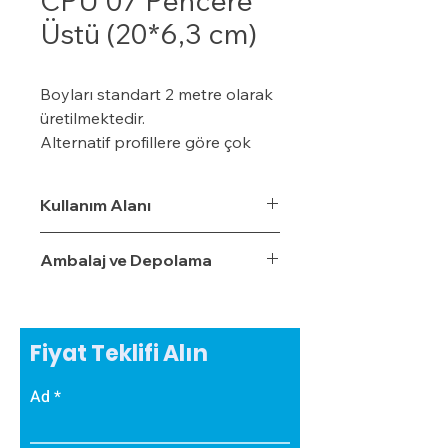
CPÜ 07 Pencere
Üstü (20*6,3 cm)
Boyları standart 2 metre olarak
üretilmektedir.
Alternatif profillere göre çok
daha ekonomiktir.
Kışın donma ve çatlama, yazın
Kullanım Alanı
yumuşama ve sarkma yapmaz.
Yalıtım sistemine tam
Ambalaj ve Depolama
uyumludur.
Çok hızlı ve pratik uygulanabilir.
Hafiftir, binaya yük getirmez.
Dış koşullara son derece
Fiyat Teklifi Alın
dayanıklıdır.
Sudan, nemden, dondan ve
Ad
Güneş ışınlarından etkilenmez.