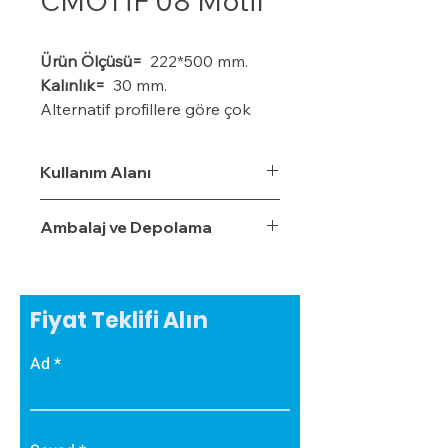
CMOTİF 08 Motif
Ürün Ölçüsü=
222*500 mm.
Kalınlık=
30 mm.
Alternatif profillere göre çok
daha ekonomiktir.
Kışın donma ve çatlama, yazın
Kullanım Alanı
yumuşama ve sarkma yapmaz.
Yalıtım sistemine tam
Ambalaj ve Depolama
uyumludur.
Çok hızlı ve pratik uygulanabilir.
Hafiftir, binaya yük getirmez.
Dış koşullara son derece
Fiyat Teklifi Alın
dayanıklıdır.
Sudan, nemden, dondan ve
Ad
Güneş ışınlarından etkilenmez.