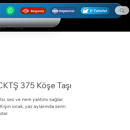
ilik
Blog
CKTŞ 375 Köşe Taşı
 Isı, ses ve nem yalıtımı sağlar.
 Kışın sıcak, yaz aylarında serin
utar.
 Özel bir zemine ihtiyaç duymaz.
 Boyalı veya boyasız tüm yüzeylere