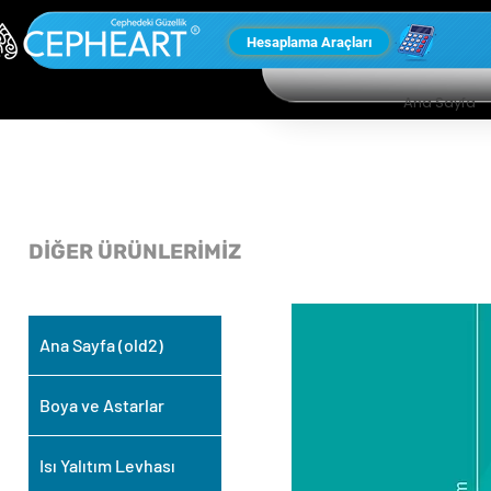
Hesaplama Araçları
Ana Sayfa
DİĞER ÜRÜNLERİMİZ
Ana Sayfa (old2)
Boya ve Astarlar
Isı Yalıtım Levhası