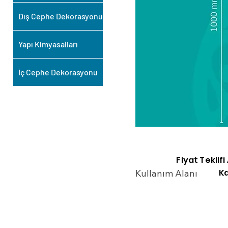
Dış Cephe Dekorasyonu
Yapı Kimyasalları
İç Cephe Dekorasyonu
Fiyat Teklif
Ka
Kullanım Alanı