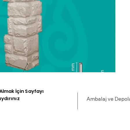
u
•
•
%
•
•
y
•
•
•
•
•
•
i Almak İçin Sayfayı
•
ydırınız
Ambalaj ve Depo
•