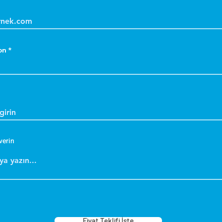
on
verin
Fiyat Teklifi İste