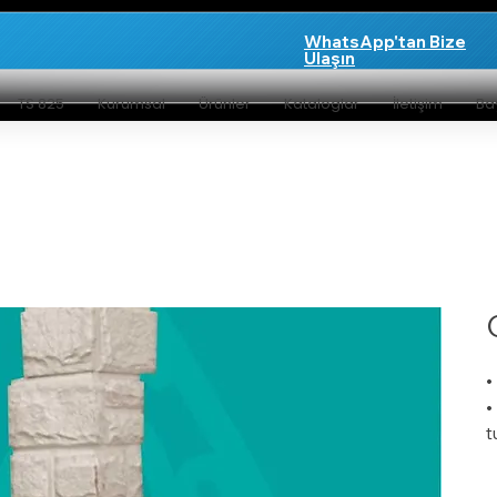
WhatsApp'tan Bize
Ulaşın
TS 825
Kurumsal
Ürünler
Kataloglar
İletişim
Bay
•
•
t
•
•