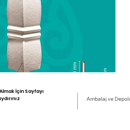
u
•
•
%
•
•
y
•
•
•
•
•
•
i Almak İçin Sayfayı
•
ydırınız
Ambalaj ve Depo
•