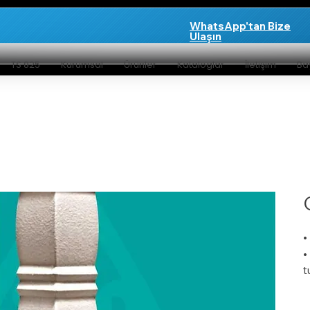
WhatsApp'tan Bize
Ulaşın
TS 825
Kurumsal
Ürünler
Kataloglar
İletişim
Bay
•
•
t
•
•