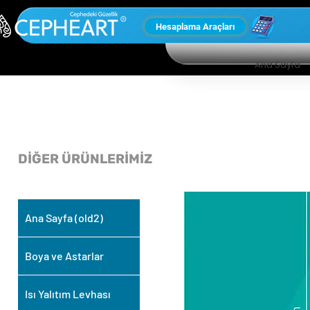
Hesaplama Araçları
Ana Sayfa
DİĞER ÜRÜNLERİMİZ
Ana Sayfa (old2)
Boya ve Astarlar
Isı Yalıtım Levhası