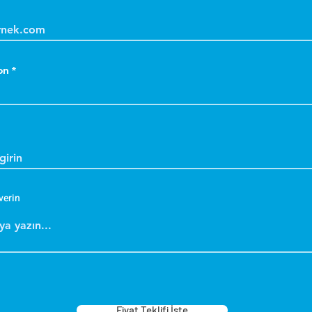
on
verin
Fiyat Teklifi İste