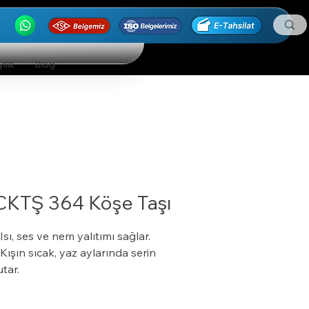
ilik
Blog
CKTŞ 364 Köşe Taşı
 Isı, ses ve nem yalıtımı sağlar.
 Kışın sıcak, yaz aylarında serin
utar.
 Özel bir zemine ihtiyaç duymaz.
 Boyalı veya boyasız tüm yüzeylere