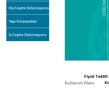
Dış Cephe Dekorasyonu
Yapı Kimyasalları
İç Cephe Dekorasyonu
Fiyat Teklif
Ka
Kullanım Alanı