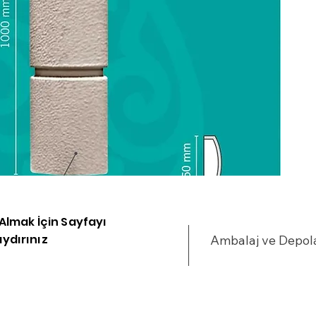
u
•
•
%
•
•
y
•
•
•
•
•
•
i Almak İçin Sayfayı
•
ydırınız
Ambalaj ve Depo
•