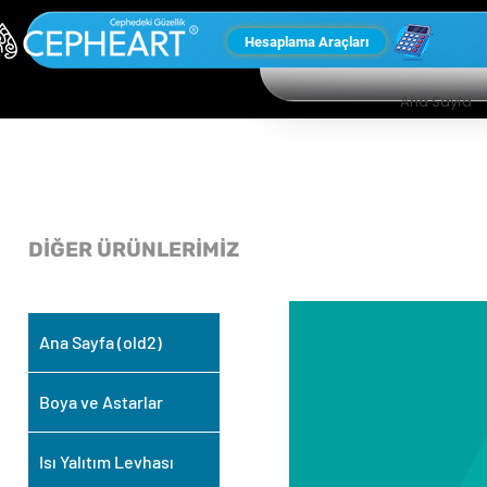
Hesaplama Araçları
Ana Sayfa
DİĞER ÜRÜNLERİMİZ
Ana Sayfa (old2)
Boya ve Astarlar
Isı Yalıtım Levhası