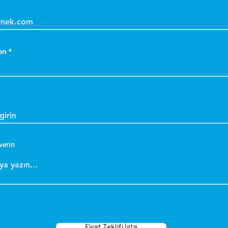
on
verin
Fiyat Teklifi İste