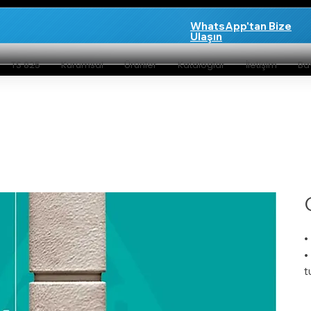
WhatsApp'tan Bize
Ulaşın
TS 825
Kurumsal
Ürünler
Kataloglar
İletişim
Bay
•
•
t
•
•