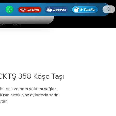
ilik
Blog
CKTŞ 358 Köşe Taşı
 Isı, ses ve nem yalıtımı sağlar.
 Kışın sıcak, yaz aylarında serin
utar.
 Özel bir zemine ihtiyaç duymaz.
 Boyalı veya boyasız tüm yüzeylere