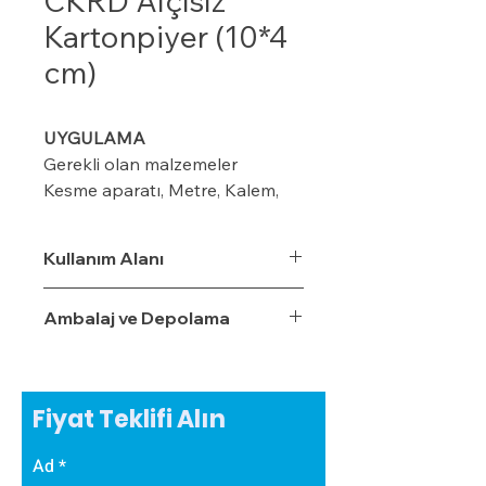
CKRD Alçısız
Kartonpiyer (10*4
cm)
UYGULAMA
Gerekli olan malzemeler
Kesme aparatı, Metre, Kalem,
maket bıçağı, ıspatula, plastik
kart ve merdiven
Kullanım Alanı
Ambalaj ve Depolama
Modeline göre duvar üzerinde
kalem veya iple işaretleme
yapın (8-10-12 cm ) gibi
Fiyat Teklifi Alın
Kornişin önüne 2 cm’lik
işaretleme yapın Perdenin rahat
Ad
çalışması için