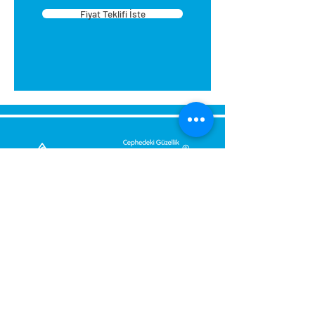
Fiyat Teklifi İste
tasarlanmıştır. Montajı kolaydır.
Montaj sırasında eviniz
kirlenmez. Yapıştırıcıyı su ile
temizleyebilirsiniz. Ellerinize
zararlı değildir.
Kartonpiyeri aparat içerisine
yerleştirin sağ iç köşe için sağ
tarafın alt köşelerini kesin.
Kartonpiyeri aparat içerisine
yerleştirin sol iç köşe için sol
tarafın alt köşelerini kesin.
Dış köşe sağ ve sol kesim (baca,
Bize Mesaj Gönderin,
kiriş): aparata sağ taraftan
Size Hemen Geri Dönüş Yapalım.
sürülüp üst köşeden sol
taraftan sürülüp üst
Mesajınız