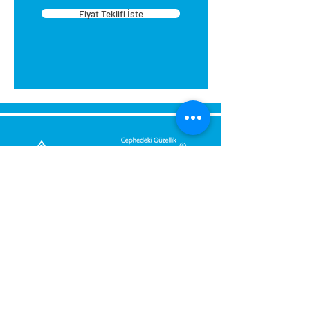
Fiyat Teklifi İste
tasarlanmıştır. Montajı kolaydır.
Montaj sırasında eviniz
kirlenmez. Yapıştırıcıyı su ile
temizleyebilirsiniz. Ellerinize
zararlı değildir.
Kartonpiyeri aparat içerisine
yerleştirin sağ iç köşe için sağ
tarafın alt köşelerini kesin.
Kartonpiyeri aparat içerisine
yerleştirin sol iç köşe için sol
tarafın alt köşelerini kesin.
Dış köşe sağ ve sol kesim (baca,
Bize Mesaj Gönderin,
kiriş): aparata sağ taraftan
Size Hemen Geri Dönüş Yapalım.
sürülüp üst köşeden sol
taraftan sürülüp üst
Mesajınız