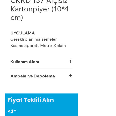
CKRD 137 Alçısız
Kartonpiyer (10*4
cm)
UYGULAMA
Gerekli olan malzemeler
Kesme aparatı, Metre, Kalem,
maket bıçağı, ıspatula, plastik
kart ve merdiven
Kullanım Alanı
Ambalaj ve Depolama
Modeline göre duvar üzerinde
kalem veya iple işaretleme
yapın (8-10-12 cm ) gibi
Fiyat Teklifi Alın
Kornişin önüne 2 cm’lik
işaretleme yapın Perdenin rahat
Ad
çalışması için