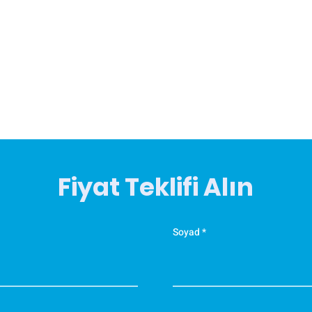
ş
o
Ö
K
T
y
M
e
Fiyat Teklifi Alın
t
d
K
Soyad
y
a
K