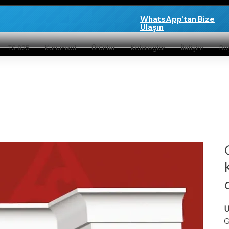
WhatsApp'tan Bize
Ulaşın
TS 825
Kurumsal
Ürünler
Kataloglar
İletişim
Bay
G