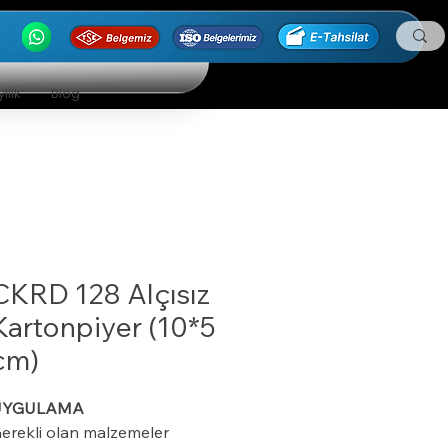
ilik
Blog
CKRD 128 Alçısız
Kartonpiyer (10*5
cm)
UYGULAMA
erekli olan malzemeler