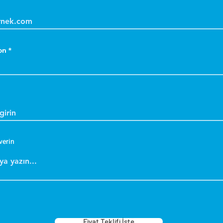
y
a
D
a
on
k
k
D
a
k
S
k
verin
m
d
Y
k
g
s
Fiyat Teklifi İste