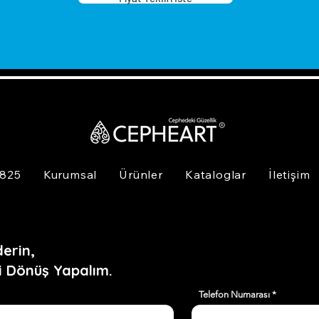
B
b
T
a
y
N
ç
G
k
 825
Kurumsal
Ürünler
Kataloglar
İletişim
g
P
r
y
b
erin,
b
i Dönüş Yapalım.
k
Telefon Numarası
A