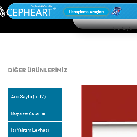
Hesaplama Araçları
Ana Sayfa
DİĞER ÜRÜNLERİMİZ
Ana Sayfa (old2)
Boya ve Astarlar
Isı Yalıtım Levhası