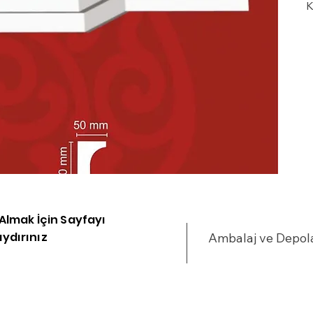
K
b
m
M
v
c
K
y
R
k
i Almak İçin Sayfayı
ydırınız
Ambalaj ve Depo
Y
k
t
k
d