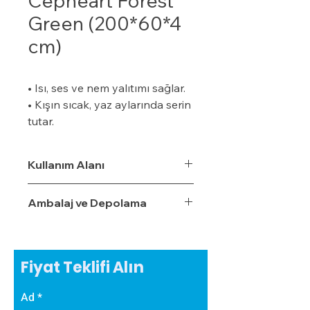
Cepheart Forest
Green (200*60*4
cm)
• Isı, ses ve nem yalıtımı sağlar.
• Kışın sıcak, yaz aylarında serin
tutar.
• Özel bir zemine ihtiyaç
duymaz.
Kullanım Alanı
• Boyalı veya boyasız tüm
yüzeylere uygulanabilir.
Ambalaj ve Depolama
• Uygulaması kolaydır.
• Su, rutubet ve nem geçirme
oranı %3,5'tur.
• Ekonomiktir.
Fiyat Teklifi Alın
• Zamanla izolasyon özelliğini
yitirmez.
Ad
• Darbe emici özelliğe sahiptir.