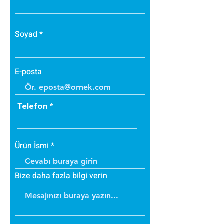
• Zehirli gazlar içermez.
• Bakteri üretmez.
• B1 sınıfı alev yürütmez tiptedir.
Soyad
• Alevi arttırmaz, içinde tutar.
• Dayanıklıdır.
• İç ve dış cephede
E-posta
uygulanabilir.
• Üzerine boya yapılabilir.
Telefon
Ürün İsmi
Bize daha fazla bilgi verin