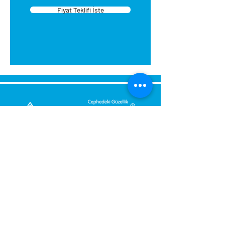
Fiyat Teklifi İste
Bize Mesaj Gönderin,
Size Hemen Geri Dönüş Yapalım.
Mesajınız