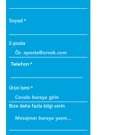
• Zehirli gazlar içermez.
• Bakteri üretmez.
• B1 sınıfı alev yürütmez tiptedir.
Soyad
• Alevi arttırmaz, içinde tutar.
• Dayanıklıdır.
• İç ve dış cephede
E-posta
uygulanabilir.
• Üzerine boya yapılabilir.
Telefon
Ürün İsmi
Bize daha fazla bilgi verin