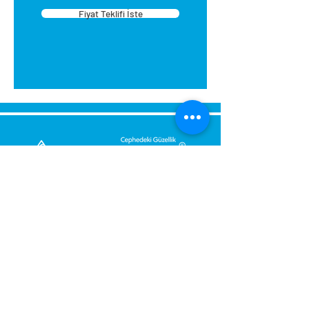
Fiyat Teklifi İste
Bize Mesaj Gönderin,
Size Hemen Geri Dönüş Yapalım.
Mesajınız