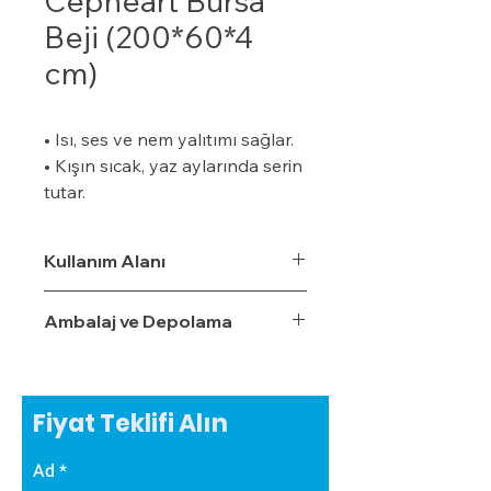
Cepheart Bursa
Beji (200*60*4
cm)
• Isı, ses ve nem yalıtımı sağlar.
• Kışın sıcak, yaz aylarında serin
tutar.
• Özel bir zemine ihtiyaç
duymaz.
Kullanım Alanı
• Boyalı veya boyasız tüm
yüzeylere uygulanabilir.
Ambalaj ve Depolama
• Uygulaması kolaydır.
• Su, rutubet ve nem geçirme
oranı %3,5'tur.
• Ekonomiktir.
Fiyat Teklifi Alın
• Zamanla izolasyon özelliğini
yitirmez.
Ad
• Darbe emici özelliğe sahiptir.