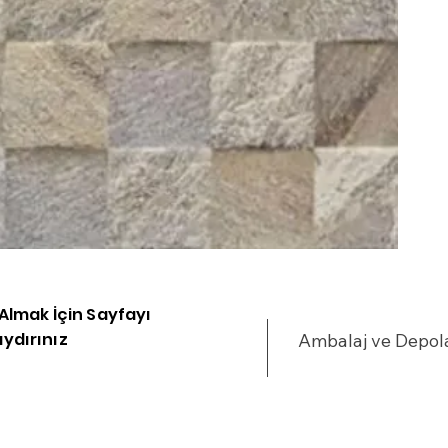
i Almak İçin Sayfayı
ydırınız
Ambalaj ve Depo