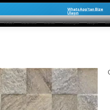
WhatsApp'tan Bize
Ulaşın
TS 825
Kurumsal
Ürünler
Kataloglar
İletişim
Bay