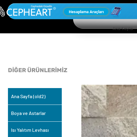
Hesaplama Araçları
Ana Sayfa
DİĞER ÜRÜNLERİMİZ
Ana Sayfa (old2)
Boya ve Astarlar
Isı Yalıtım Levhası