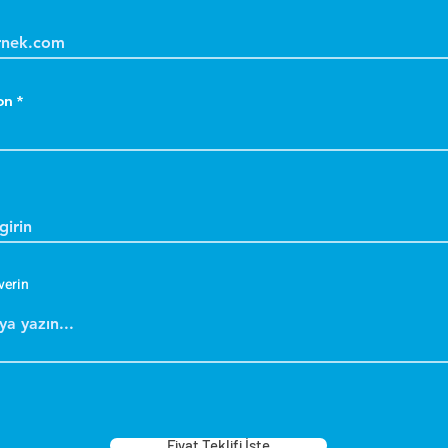
on
verin
Fiyat Teklifi İste