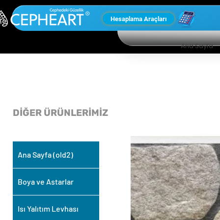
Hesaplama Araçları
Ana Sayfa
DİĞER ÜRÜNLERİMİZ
Ana Sayfa (old2)
Boya ve Astarlar
Isı Yalıtım Levhası