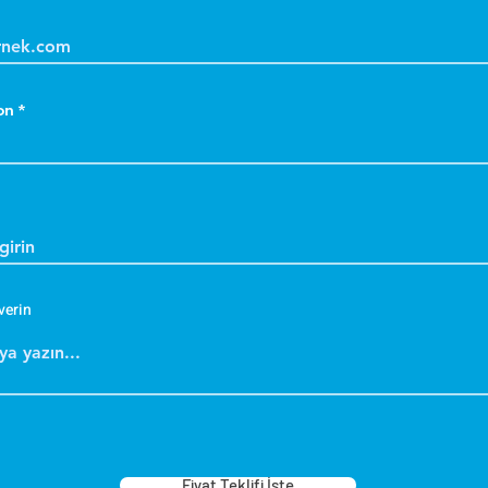
on
verin
Fiyat Teklifi İste