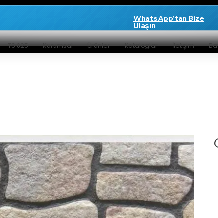
WhatsApp'tan Bize
Ulaşın
TS 825
Kurumsal
Ürünler
Kataloglar
İletişim
Bay