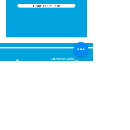
Fiyat Teklifi İste
Bize Mesaj Gönderin,
Size Hemen Geri Dönüş Yapalım.
Mesajınız