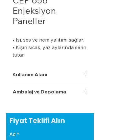
CEP 656
Enjeksiyon
Paneller
• Isı, ses ve nem yalıtımı sağlar.
• Kışın sıcak, yaz aylarında serin
tutar.
• Özel bir zemine ihtiyaç
duymaz.
Kullanım Alanı
• Boyalı veya boyasız tüm
yüzeylere uygulanabilir.
Ambalaj ve Depolama
• Uygulaması kolaydır.
• Su, rutubet ve nem geçirme
oranı %3,5'tur.
• Ekonomiktir.
Fiyat Teklifi Alın
• Zamanla izolasyon özelliğini
yitirmez.
Ad
• Darbe emici özelliğe sahiptir.