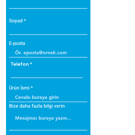
• Zehirli gazlar içermez.
• Bakteri üretmez.
• B1 sınıfı alev yürütmez tiptedir.
Soyad
• Alevi arttırmaz, içinde tutar.
• Dayanıklıdır.
• İç ve dış cephede
E-posta
uygulanabilir.
• Üzerine boya yapılabilir.
Telefon
Ürün Ölçüsü=
120 x 50 x 3,5 cm
0,6 m² / Adet
Ürün İsmi
Bize daha fazla bilgi verin