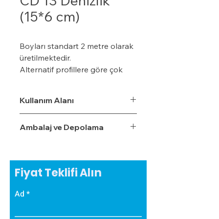
CD 13 Denizlik
(15*6 cm)
Boyları standart 2 metre olarak
üretilmektedir.
Alternatif profillere göre çok
daha ekonomiktir.
Kışın donma ve çatlama, yazın
Kullanım Alanı
yumuşama ve sarkma yapmaz.
Yalıtım sistemine tam
Ambalaj ve Depolama
uyumludur.
Çok hızlı ve pratik uygulanabilir.
Hafiftir, binaya yük getirmez.
Dış koşullara son derece
Fiyat Teklifi Alın
dayanıklıdır.
Sudan, nemden, dondan ve
Ad
Güneş ışınlarından etkilenmez.