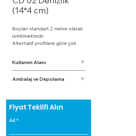
CD 02 Denizlik
(14*4 cm)
Boyları standart 2 metre olarak
üretilmektedir.
Alternatif profillere göre çok
daha ekonomiktir.
Kışın donma ve çatlama, yazın
Kullanım Alanı
yumuşama ve sarkma yapmaz.
Yalıtım sistemine tam
Ambalaj ve Depolama
uyumludur.
Çok hızlı ve pratik uygulanabilir.
Hafiftir, binaya yük getirmez.
Dış koşullara son derece
Fiyat Teklifi Alın
dayanıklıdır.
Sudan, nemden, dondan ve
Ad
Güneş ışınlarından etkilenmez.