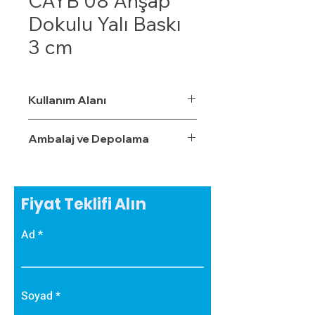
CAYB 08 Ahşap
Dokulu Yalı Baskı
3 cm
Kullanım Alanı
Ambalaj ve Depolama
Fiyat Teklifi Alın
Ad
Soyad