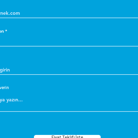
on
verin
Fiyat Teklifi İste