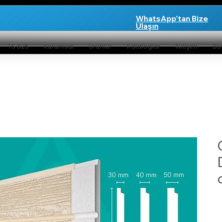
WhatsApp'tan Bize
Ulaşın
TS 825
Kurumsal
Ürünler
Kataloglar
İletişim
Bay