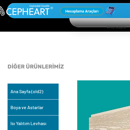
Hesaplama Araçları
Ana Sayfa
DİĞER ÜRÜNLERİMİZ
Ana Sayfa (old2)
Boya ve Astarlar
Isı Yalıtım Levhası