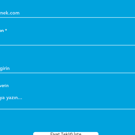
on
verin
Fiyat Teklifi İste