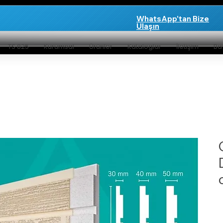
WhatsApp'tan Bize
Ulaşın
TS 825
Kurumsal
Ürünler
Kataloglar
İletişim
Bay