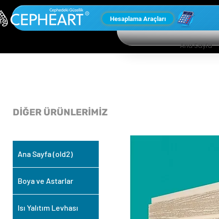
Hesaplama Araçları
Ana Sayfa
DİĞER ÜRÜNLERİMİZ
Ana Sayfa (old2)
Boya ve Astarlar
Isı Yalıtım Levhası