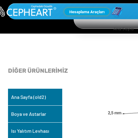
Hesaplama Araçları
Ana Sayfa
DİĞER ÜRÜNLERİMİZ
Ana Sayfa (old2)
Boya ve Astarlar
Isı Yalıtım Levhası