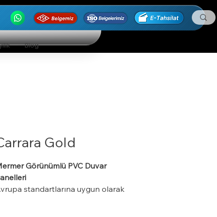
ilik
Blog
Carrara Gold
ermer Görünümlü PVC Duvar
anelleri
vrupa standartlarına uygun olarak
enilenebilir yeşil enerji kullanarak
rettiğimiz Cepheart duvar panelleri,