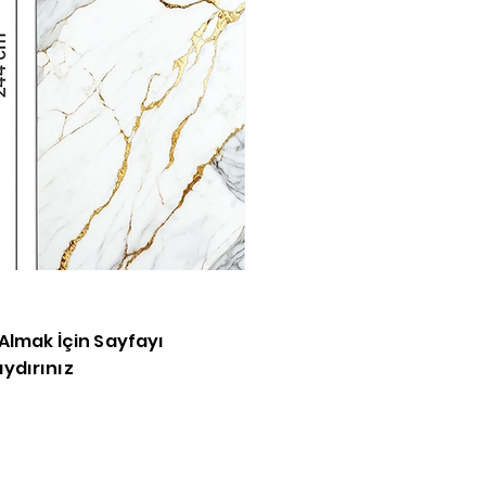
y
a
a
S
y
y
d
ü
a
d
b
z
Ü
i Almak İçin Sayfayı
1
ydırınız
k
Ü