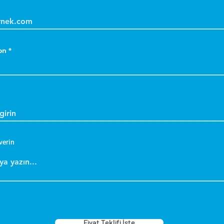
on
N
D
M
p
e
verin
ç
y
k
d
k
Fiyat Teklifi İste