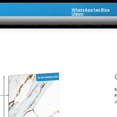
WhatsApp'tan Bize
Ulaşın
TS 825
Kurumsal
Ürünler
Kataloglar
İletişim
Bay
M
P
A
y
ü