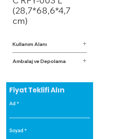
C RFY-003 L
(28,7*68,6*4,7
cm)
Kullanım Alanı
Ambalaj ve Depolama
Fiyat Teklifi Alın
Ad
Soyad