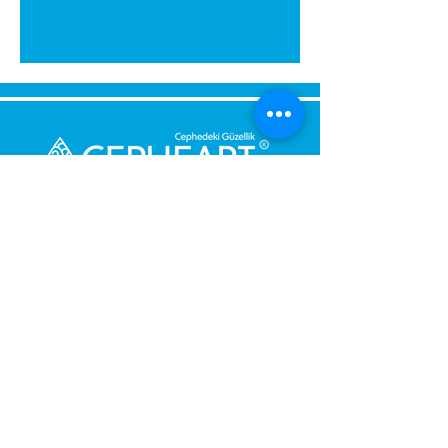
yapısıyla kolayca kesilir ve
monte edilir. Mevcut duvar
yüzeyine hızlı ve pratik bir
şekilde uygulanabilir.
Çeşitli Renk ve Desen
Seçenekleri:
Farklı renk ve
desen seçenekleriyle her
türlü dekorasyon tarzına
uyum sağlar.
Kullanım Alanları:
Banyo ve Mutfak:
Suya
dayanıklılığı sayesinde
özellikle bu alanlarda
Bize Mesaj Gönderin,
güvenle kullanabilirsiniz.
Size Hemen Geri Dönüş Yapalım.
Oturma Odası ve
Salon:
Dekoratif bir duvar
Mesajınız
kaplaması olarak oturma
odası ve salonlarda şıklığı ön
plana çıkarır.
Telefon Numarası