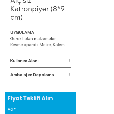
Alçısız
Katronpiyer (8*9
cm)
UYGULAMA
Gerekli olan malzemeler
Kesme aparatı, Metre, Kalem,
maket bıçağı, ıspatula, plastik
kart ve merdiven
Kullanım Alanı
Ambalaj ve Depolama
Modeline göre duvar üzerinde
kalem veya iple işaretleme
yapın (8-10-12 cm ) gibi
Fiyat Teklifi Alın
Kornişin önüne 2 cm’lik
işaretleme yapın Perdenin rahat
Ad
çalışması için