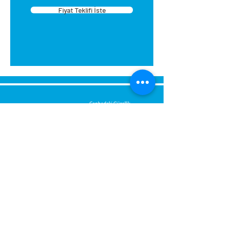
Fiyat Teklifi İste
tasarlanmıştır. Montajı kolaydır.
Montaj sırasında eviniz
kirlenmez. Yapıştırıcıyı su ile
temizleyebilirsiniz. Ellerinize
zararlı değildir.
Kartonpiyeri aparat içerisine
yerleştirin sağ iç köşe için sağ
tarafın alt köşelerini kesin.
Kartonpiyeri aparat içerisine
yerleştirin sol iç köşe için sol
tarafın alt köşelerini kesin.
Dış köşe sağ ve sol kesim (baca,
Bize Mesaj Gönderin,
kiriş): aparata sağ taraftan
Size Hemen Geri Dönüş Yapalım.
sürülüp üst köşeden sol
taraftan sürülüp üst
Mesajınız