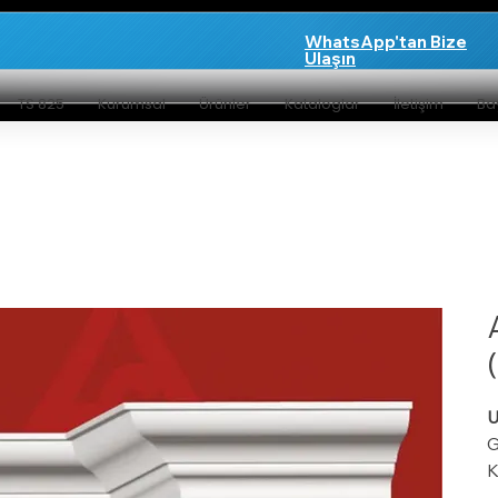
WhatsApp'tan Bize
Ulaşın
TS 825
Kurumsal
Ürünler
Kataloglar
İletişim
Bay
G
K
b