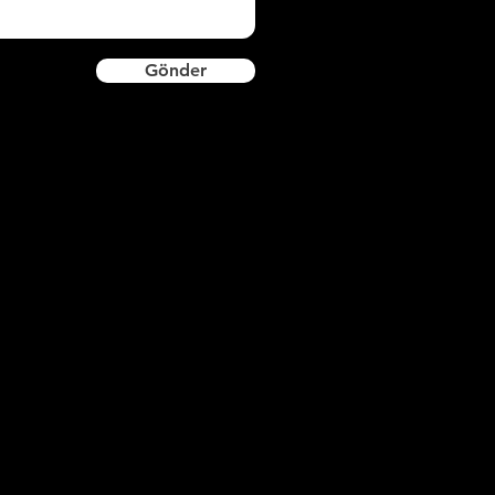
emli sünger ile siliniz.
İKKAT: Perdelikleri monte ederek
Gönder
apıştırıcıyı kartonpiyerin üst ve alt iç
arafına sürünüz. Aşağıdan yukarıya
oğru takviyenin üzerine yapıştırın.
bat :
12*12
Kalınlık :
11 - 13 - 15 - 17
mm
Uzunluk :
2 mt
oli İçi Metre: