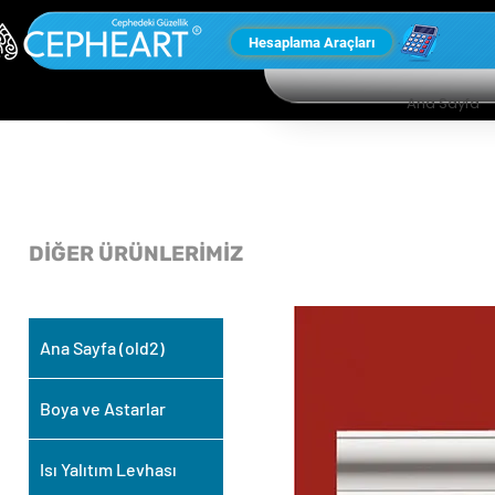
Hesaplama Araçları
Ana Sayfa
DİĞER ÜRÜNLERİMİZ
Ana Sayfa (old2)
Boya ve Astarlar
Isı Yalıtım Levhası