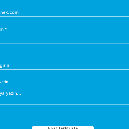
D
a
k
on
k
D
a
k
S
k
m
d
verin
Y
k
g
s
B
Fiyat Teklifi İste
b