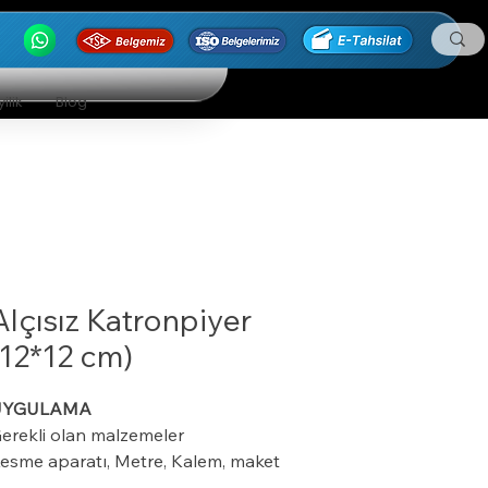
ilik
Blog
Alçısız Katronpiyer
(12*12 cm)
UYGULAMA
erekli olan malzemeler
esme aparatı, Metre, Kalem, maket
ıçağı, ıspatula, plastik kart ve