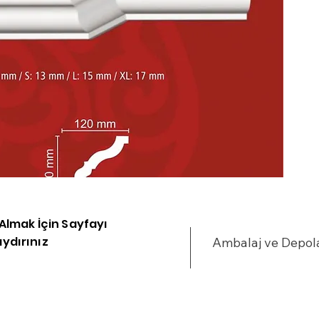
m
M
v
c
K
y
R
k
Y
i Almak İçin Sayfayı
k
ydırınız
Ambalaj ve Depo
t
k
d
ş