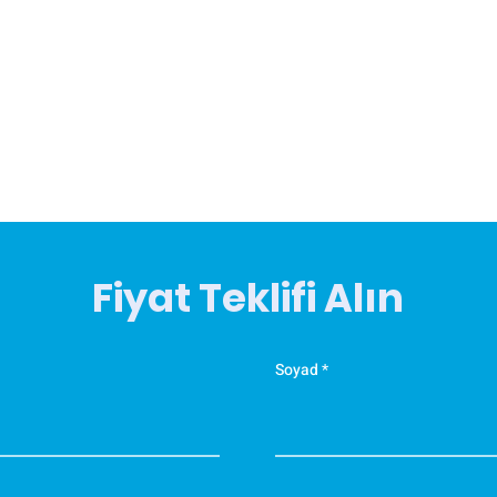
o
Ö
K
T
y
M
e
t
d
Fiyat Teklifi Alın
K
y
Soyad
a
K
y
a